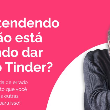
ntendendo
ão está
do dar
 Tinder?
da de errado
ito que você
s outras
ara isso!