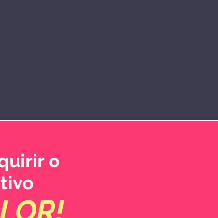
uirir o
tivo
LOR!