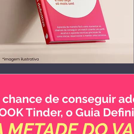
 chance de conseguir adq
OOK Tinder, o Guia Defini
A METADE DO VA